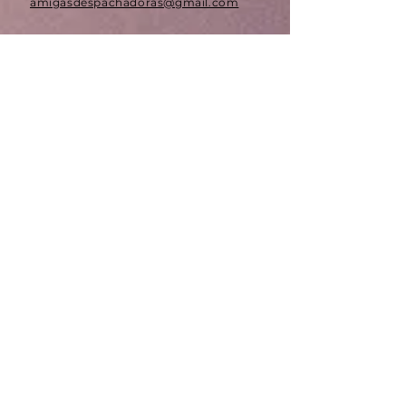
amigasdespachadoras@gmail.com
WhatsApp: (981) 106 69 95
ES 13458 Estación Concordia
Avenida Concordia #38-A C.P.
24070
Colonia Sector Santa Margarita.
Campeche, Campeche.
Tel:
(981) 827 77 87