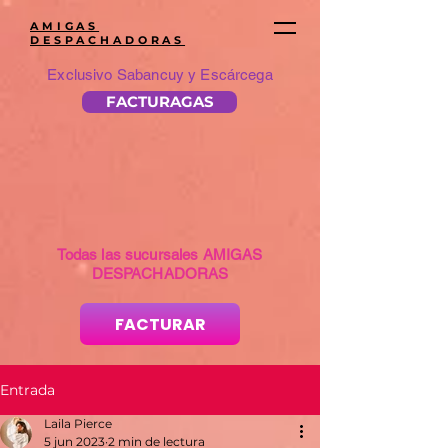
AMIGAS
DESPACHADORAS
Exclusivo Sabancuy y Escárcega
FACTURAGAS
Todas las sucursales AMIGAS
DESPACHADORAS
FACTURAR
Entrada
Laila Pierce
5 jun 2023
2 min de lectura