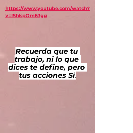
https://www.youtube.com/watch?
v=IShkpOm63gg
Recuerda que tu 
trabajo, ni lo que 
dices te define, pero 
tus acciones Sí
.