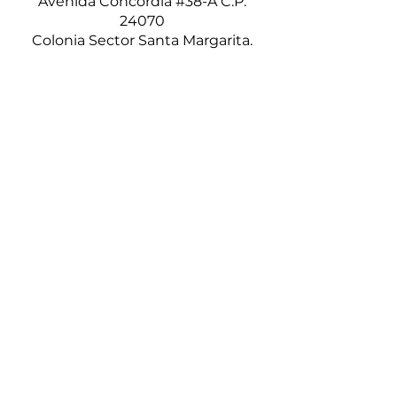
Avenida Concordia #38-A C.P.
24070
Colonia Sector Santa Margarita.
Campeche, Campeche.
Tel:
(981) 827 77 87
ES 14520 Estación División del
Norte
División del Norte, salida hacia el
ejido Haro C.P. 24353
Escárcega de Matamoros,
Campeche.
Tel:
(981) 120 31 18
ES 14126 Estación Chuiná
Km. 40 Carretera, Champotón-
Escárcega, 24414 Aquiles Serdán,
Campeche.
Tel:
(981) 169 37 33